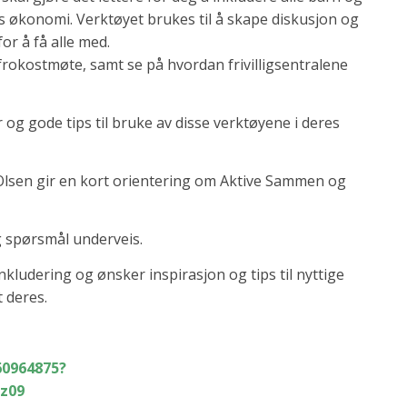
ens økonomi. Verktøyet brukes til å skape diskusjon og
or å få alle med.
rokostmøte, samt se på hvordan frivilligsentralene
r og gode tips til bruke av disse verktøyene i deres
 Olsen gir en kort orientering om Aktive Sammen og
og spørsmål underveis.
kludering og ønsker inspirasjon og tips til nyttige
t deres.
60964875?
z09