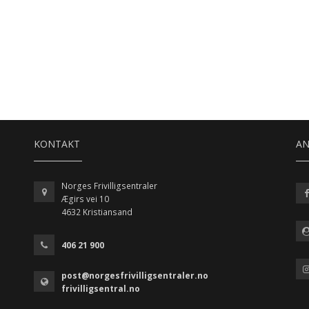
KONTAKT
A
Norges Frivilligsentraler
Ægirs vei 10
4632 Kristiansand
406 21 900
post@norgesfrivilligsentraler.no
frivilligsentral.no