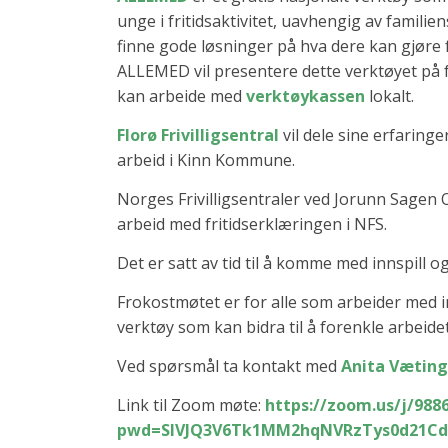
unge i fritidsaktivitet, uavhengig av famili
finne gode løsninger på hva dere kan gjøre f
ALLEMED vil presentere dette verktøyet på f
kan arbeide med
verktøykassen
lokalt.
Florø Frivilligsentral
vil dele sine erfaringe
arbeid i Kinn Kommune.
Norges Frivilligsentraler ved Jorunn Sagen
arbeid med fritidserklæringen i NFS.
Det er satt av tid til å komme med innspill 
Frokostmøtet er for alle som arbeider med in
verktøy som kan bidra til å forenkle arbeide
Ved spørsmål ta kontakt med
Anita Væting
Link til Zoom møte:
https://zoom.us/j/988
pwd=SlVJQ3V6Tk1MM2hqNVRzTys0d21Cd