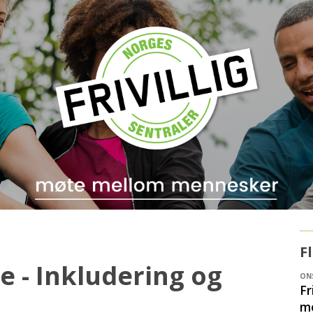
F
 - Inkludering og
ONS
Fr
me