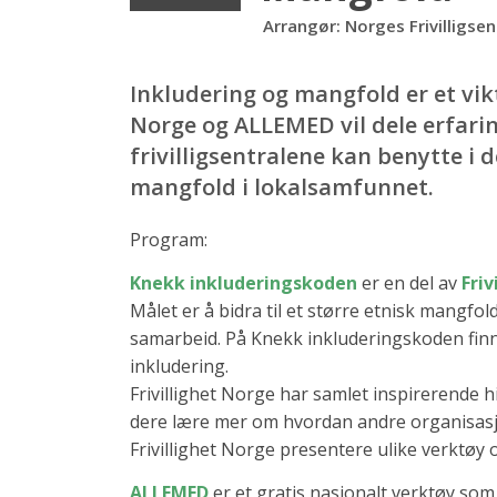
Arrangør: Norges Frivilligsen
Inkludering og mangfold er et vikti
Norge og ALLEMED vil dele erfarin
frivilligsentralene kan benytte i 
mangfold i lokalsamfunnet.
Program:
Knekk inkluderingskoden
er en del av
Friv
Målet er å bidra til et større etnisk mangfol
samarbeid. På Knekk inkluderingskoden finn
inkludering.
Frivillighet Norge har samlet inspirerende h
dere lære mer om hvordan andre organisasjo
Frivillighet Norge presentere ulike verktøy 
ALLEMED
er et gratis nasjonalt verktøy som 