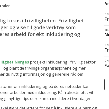
Ar
traler
ONS
F
g fokus i frivilligheten. Frivillighet
ger og vise til gode verktøy som
TIR
deres arbeid for økt inkludering og
Ne
ON
Fr
ONS
illighet Norges
prosjekt Inkludering i frivillig sektor.
Fa
d i og blant de frivillige organisasjonene og mer
er du nyttig informasjon og generelle råd om
istorier om inkludering og på deres nettsider kan
ner arbeider med inkludering. På frokostmøtet vil
og gi nyttige tips dere kan ta med dere i hverdagen.
skal gjøre det lettere for deg å inkludere alle barn og