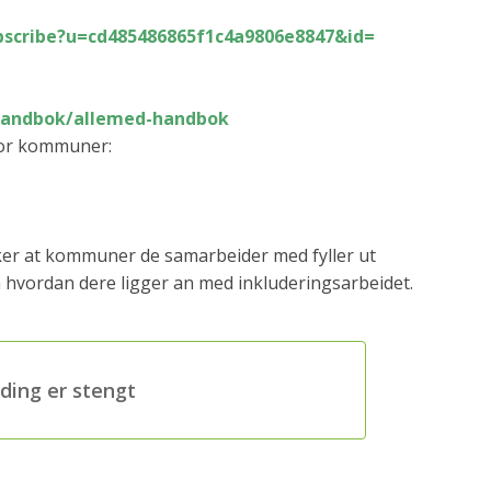
scribe?u=
cd485486865f1c4a9806e8847&id=
handbok/allemed-
handbok
 for kommuner:
er at kommuner de samarbeider med fyller ut
 hvordan dere ligger an med inkluderingsarbeidet.
ding er stengt