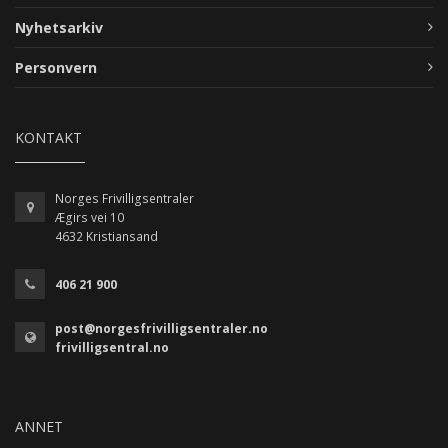
Nyhetsarkiv
Personvern
KONTAKT
Norges Frivilligsentraler
Ægirs vei 10
4632 Kristiansand
406 21 900
post@norgesfrivilligsentraler.no
frivilligsentral.no
ANNET