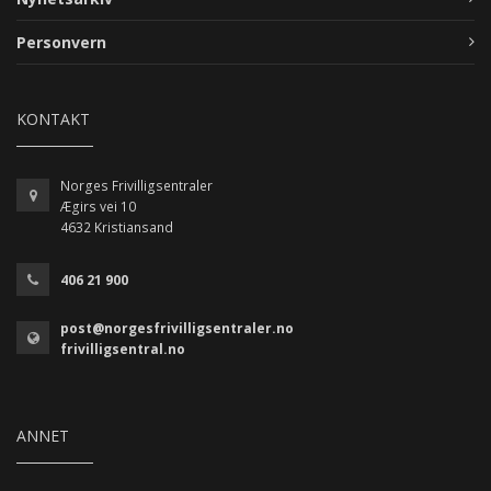
Personvern
KONTAKT
Norges Frivilligsentraler
Ægirs vei 10
4632 Kristiansand
406 21 900
post@norgesfrivilligsentraler.no
frivilligsentral.no
ANNET